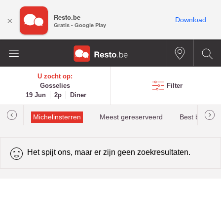
Resto.be
×
Download
Gratis - Google Play
U zocht op:
Gosselies
Filter
19 Jun
2p
Diner
illau
Michelinsterren
Meest gereserveerd
Best beoorde
Het spijt ons, maar er zijn geen zoekresultaten.