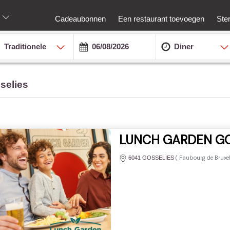
Cadeaubonnen
Een restaurant toevoegen
Ste
Traditionele
Diner
selies
LUNCH GARDEN GO
(
Faubourg de Bruxel
6041 GOSSELIES