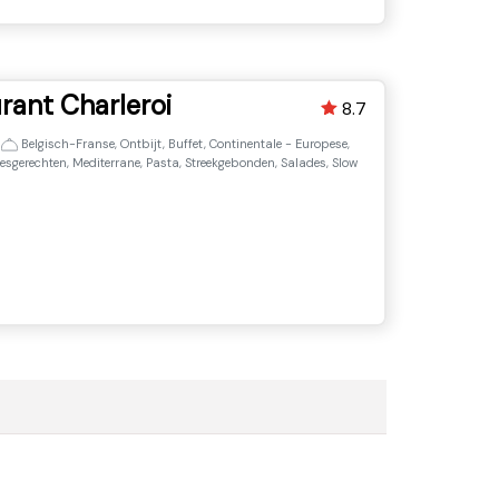
rant Charleroi
8.7
•
Belgisch-Franse, Ontbijt, Buffet, Continentale - Europese,
eesgerechten, Mediterrane, Pasta, Streekgebonden, Salades, Slow