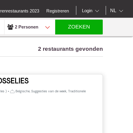
NL
Login
rrenrestaurants 2023
Registreren
ZOEKEN
2 Personen
2 restaurants gevonden
SSELIES
les
)
•
Belgische, Suggesties van de week, Traditionele