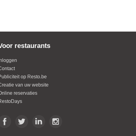
Voor restaurants
Inloggen
Contact
Publiciteit op Resto.be
Creatie van uw website
Online reservaties
RestoDays