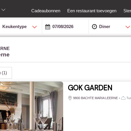
Cadeaubonnen
Een restaurant toevoegen
Ste
Keukentype
Diner
ERNE
erne
u
(1)
GOK GARDEN
•
Tur
9800 BACHTE MARIA LEERNE