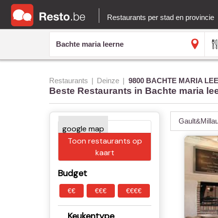
Restaurants per stad en provincie
Restaurants
Deinze
9800 BACHTE MARIA LE
Beste Restaurants in Bachte maria le
Gault&Milla
Toon restaurants op
kaart
Budget
€€
€€€
€€€€
Keukentype