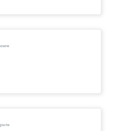
sserie
gische