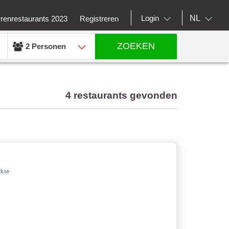
NL
Login
rrenrestaurants 2023
Registreren
ZOEKEN
2 Personen
4 restaurants gevonden
kse