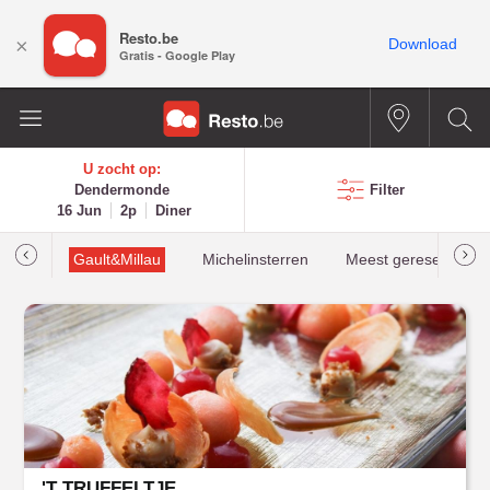
Resto.be
×
Download
Gratis - Google Play
U zocht op:
Dendermonde
Filter
16 Jun
2p
Diner
oties
Gault&Millau
Michelinsterren
Meest gereserveerd
'T TRUFFELTJE