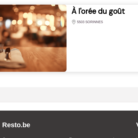
À l'orée du goût
5503 SORINNES
Resto.be