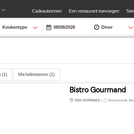
Cadeaubonnen
Een restaurant toevoegen
Ste
Keukentype
Diner
u
(1)
Michelinsterren
(1)
Bistro Gourmand
•
Bistronomie, Se
5503 SORINNES