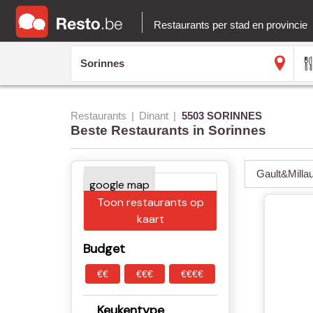
Restaurants per stad en provincie
Restaurants
Dinant
5503 SORINNES
Beste Restaurants in Sorinnes
Gault&Milla
Toon restaurants op
kaart
Budget
€€
€€€
€€€€
Keukentype