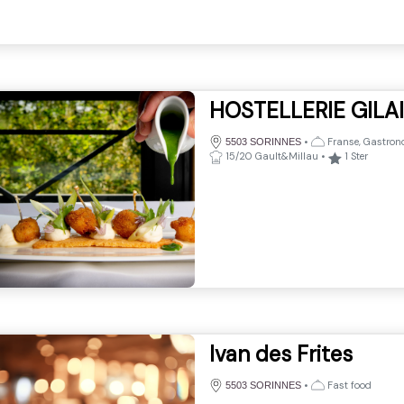
HOSTELLERIE GILA
•
Franse, Gastron
5503 SORINNES
15/20 Gault&Millau
•
1
Ster
Ivan des Frites
•
Fast food
5503 SORINNES