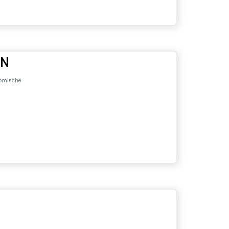
IN
omische