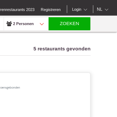
NL
Login
rrenrestaurants 2023
Registreren
ZOEKEN
2 Personen
5 restaurants gevonden
izoensgebonden