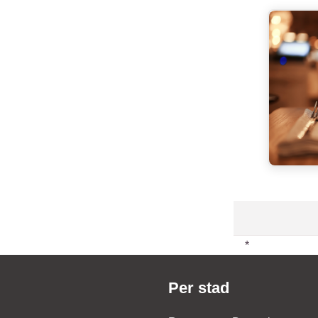
*
Per stad