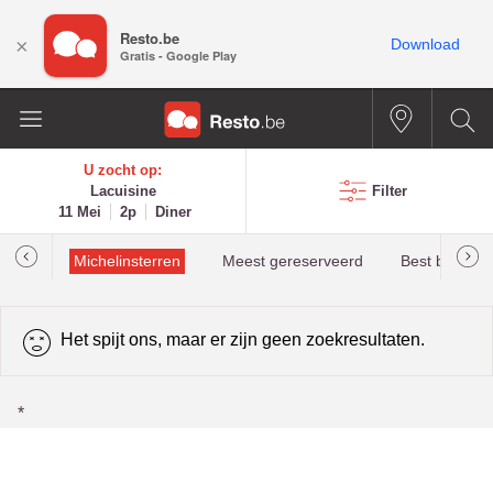
Resto.be
×
Download
Gratis - Google Play
U zocht op:
Lacuisine
Filter
11 Mei
2p
Diner
illau
Michelinsterren
Meest gereserveerd
Best beoorde
Het spijt ons, maar er zijn geen zoekresultaten.
*