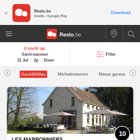
Resto.be
×
Download
Gratis - Google Play
U zocht op:
Saint-sauveur
Filter
11 Jul
2p
Diner
oties
Gault&Millau
Michelinsterren
Meest gereserveerd
10
LES MARRONNIERS