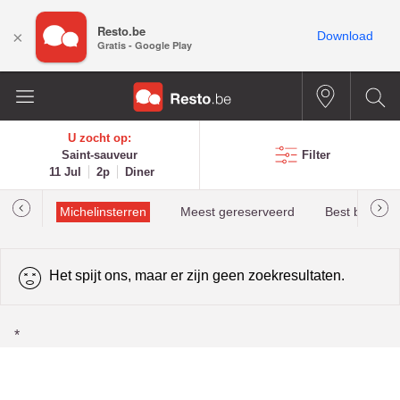
Resto.be
×
Download
Gratis - Google Play
U zocht op:
Saint-sauveur
Filter
11 Jul
2p
Diner
illau
Michelinsterren
Meest gereserveerd
Best beoorde
Het spijt ons, maar er zijn geen zoekresultaten.
*