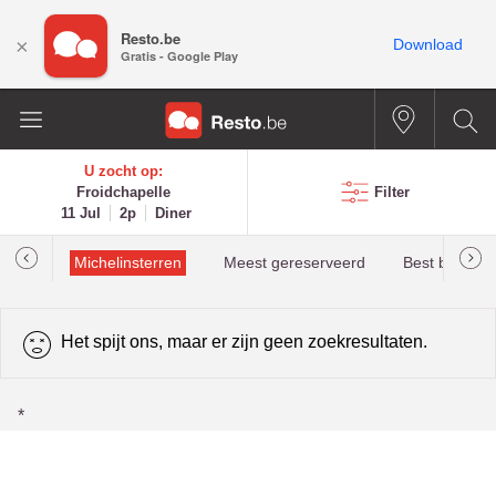
Resto.be
×
Download
Gratis - Google Play
U zocht op:
Froidchapelle
Filter
11 Jul
2p
Diner
illau
Michelinsterren
Meest gereserveerd
Best beoorde
Het spijt ons, maar er zijn geen zoekresultaten.
*