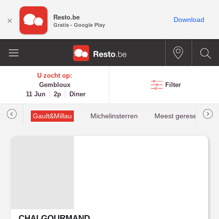
Resto.be
×
Download
Gratis - Google Play
U zocht op:
Gembloux
Filter
11 Jun
2p
Diner
oties
Gault&Millau
Michelinsterren
Meest gereserveerd
CHAI GOURMAND