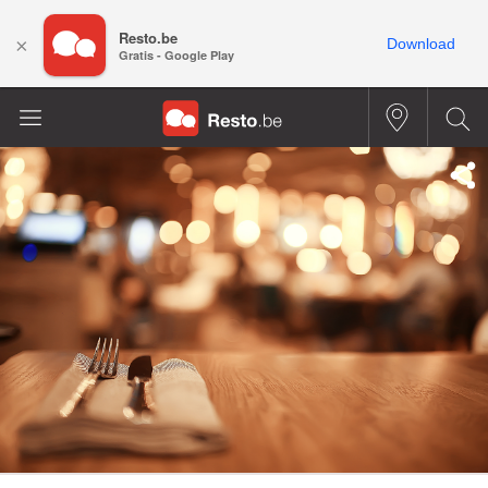
Resto.be
×
Download
Gratis - Google Play