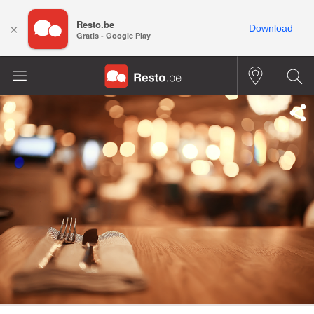
Resto.be
×
Download
Gratis - Google Play