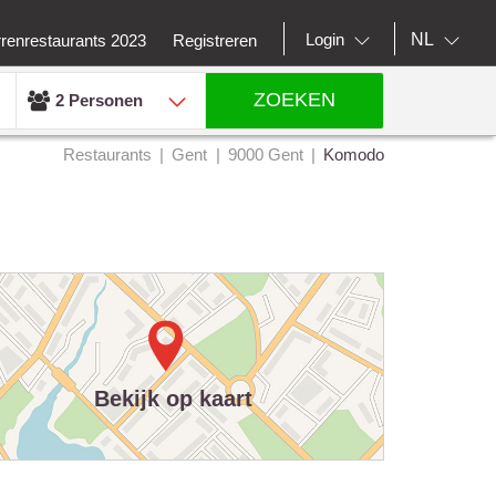
NL
Login
rrenrestaurants 2023
Registreren
ZOEKEN
2 Personen
Restaurants
Gent
9000 Gent
Komodo
Bekijk op kaart