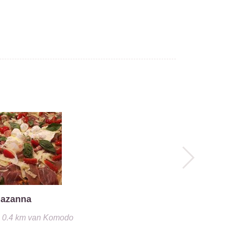
Mazaya
Libanese
0.4 km
van
azanna
0.4 km
van
Komodo