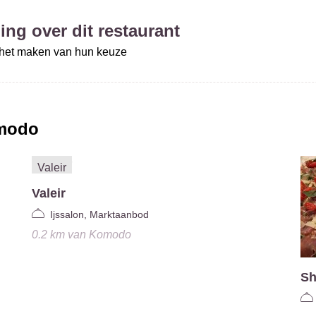
ing over dit restaurant
j het maken van hun keuze
modo
Valeir
Ijssalon, Marktaanbod
0.2 km
van
Komodo
Sh