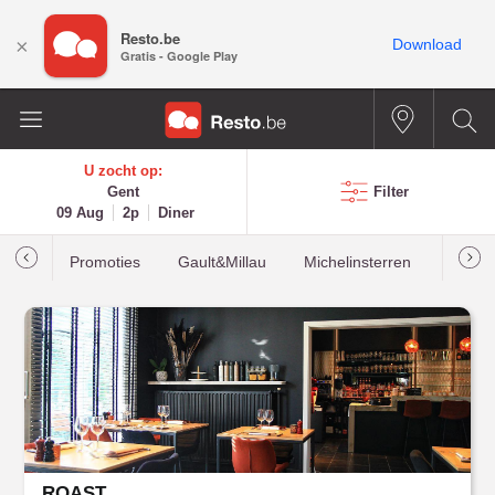
Resto.be
×
Download
Gratis - Google Play
U zocht op:
Gent
Filter
09 Aug
2p
Diner
Promoties
Gault&Millau
Michelinsterren
Meest
ROAST