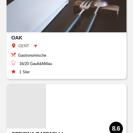
OAK
GENT
Gastronomische
16/20
Gault&Millau
1
Ster
8.6