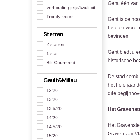
Gent, één van 
Verhouding prijs/kwaliteit
Trendy kader
Gent is de ho
Leie en wordt
Sterren
bevinden.
2 sterren
Gent biedt u e
1 ster
historische be
Bib Gourmand
De stad combi
Gault&Millau
het hele jaar 
12/20
drie begijnhov
13/20
13.5/20
Het Gravenst
14/20
Het Gravenstee
14.5/20
Graven van Vl
15/20