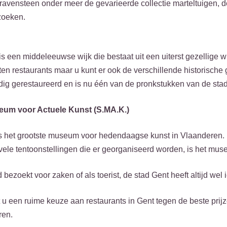
Gravensteen onder meer de gevarieerde collectie marteltuigen, 
zoeken.
is een middeleeuwse wijk die bestaat uit een uiterst gezellige wi
orten restaurants maar u kunt er ook de verschillende historisc
edig gerestaureerd en is nu één van de pronkstukken van de sta
seum voor Actuele Kunst (S.MA.K.)
is het grootste museum voor hedendaagse kunst in Vlaanderen.
ele tentoonstellingen die er georganiseerd worden, is het mus
 bezoekt voor zaken of als toerist, de stad Gent heeft altijd wel i
 u een ruime keuze aan restaurants in Gent tegen de beste prij
ren.