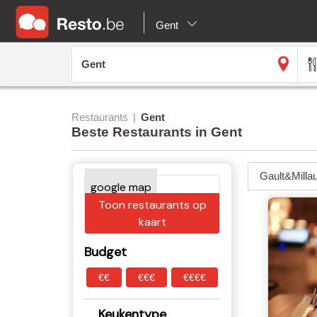
Gent
Restaurants
Gent
Beste Restaurants in Gent
Gault&Milla
Toon restaurants op
kaart
Budget
€€
€€€
€€€€
Keukentype