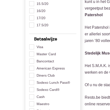
kunt u in het 
15.5/20
vergeetput be
16/20
Patershol
17/20
17.5/20
Het Patershol 
er allerlei so
Betaalwijze
jaren ’80 voll
Visa
Stedelijk Mu
Master Card
Bancontact
Het S.M.A.K. 
American Express
werken en de v
Diners Club
Sodexo Lunch Pass®
Of u nu de stad
Sodexo Card®
Cash
Resto.be biedt
online reserve
Maestro