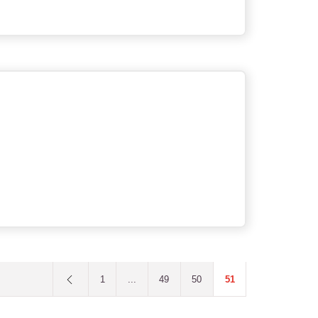
1
...
49
50
51