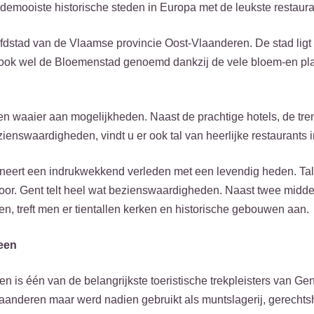
demooiste historische steden in Europa met de leukste restaura
ofdstad van de Vlaamse provincie Oost-Vlaanderen. De stad lig
 ook wel de Bloemenstad genoemd dankzij de vele bloem-en pla
en waaier aan mogelijkheden. Naast de prachtige hotels, de tren
zienswaardigheden, vindt u er ook tal van heerlijke restaurants i
neert een indrukwekkend verleden met een levendig heden. Talr
door. Gent telt heel wat bezienswaardigheden. Naast twee midd
en, treft men er tientallen kerken en historische gebouwen aan.
een
n is één van de belangrijkste toeristische trekpleisters van G
aanderen maar werd nadien gebruikt als muntslagerij, gerecht