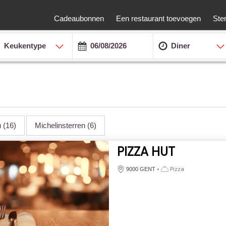
Cadeaubonnen
Een restaurant toevoegen
Ste
Keukentype
Diner
u
(16)
Michelinsterren
(6)
PIZZA HUT
•
Pizza
9000 GENT