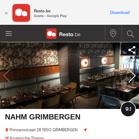
Resto.be
×
Download
Gratis - Google Play
9.1
NAHM GRIMBERGEN
Prinsenstraat 28
1850 GRIMBERGEN
Aziatische
Thaise