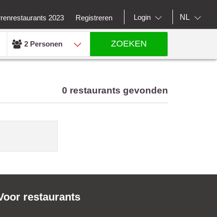
NL
Login
rrenrestaurants 2023
Registreren
ZOEKEN
2 Personen
0 restaurants gevonden
Voor restaurants