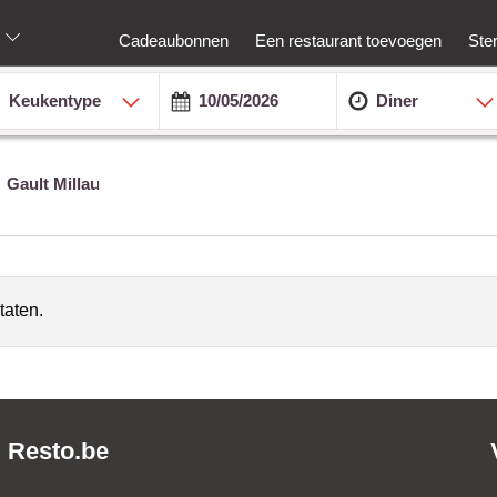
Cadeaubonnen
Een restaurant toevoegen
Ste
Keukentype
Diner
Gault Millau
taten.
Resto.be