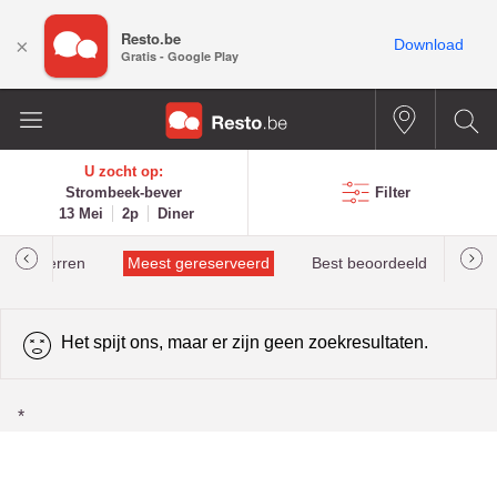
Resto.be
×
Download
Gratis - Google Play
U zocht op:
Strombeek-bever
Filter
13 Mei
2p
Diner
helinsterren
Meest gereserveerd
Best beoordeeld
Het spijt ons, maar er zijn geen zoekresultaten.
*