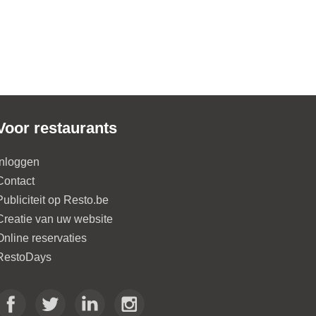
Voor restaurants
Inloggen
Contact
Publiciteit op Resto.be
Creatie van uw website
Online reservaties
RestoDays