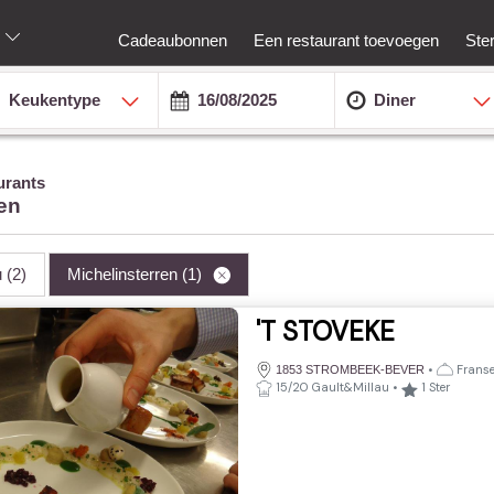
Cadeaubonnen
Een restaurant toevoegen
Ste
Keukentype
Diner
urants
en
u
(2)
Michelinsterren
(1)
'T STOVEKE
•
Franse
1853 STROMBEEK-BEVER
15/20 Gault&Millau
•
1
Ster