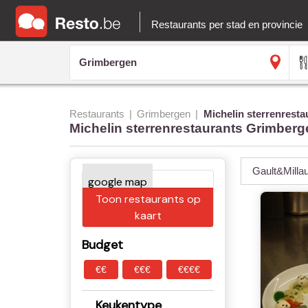
Restaurants per stad en provincie
Restaurants
Grimbergen
Michelin sterrenresta
Michelin sterrenrestaurants Grimberg
Gault&Milla
Toon restaurants op
kaart
Budget
€€
€€€
€€€€
Keukentype