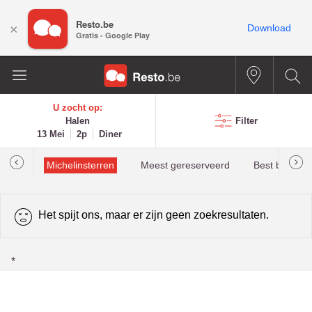
Resto.be
×
Download
Gratis - Google Play
U zocht op:
Halen
Filter
13 Mei
2p
Diner
illau
Michelinsterren
Meest gereserveerd
Best beoorde
Het spijt ons, maar er zijn geen zoekresultaten.
*