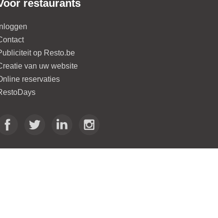
Voor restaurants
Inloggen
Contact
Publiciteit op Resto.be
Creatie van uw website
Online reservaties
RestoDays