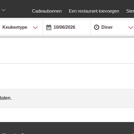
Cadeaubonnen
Een restaurant toevoegen
Ste
Keukentype
Diner
taten.