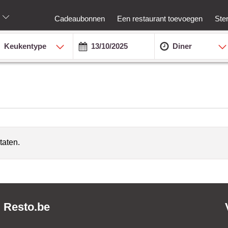
Cadeaubonnen
Een restaurant toevoegen
Ste
Keukentype
Diner
taten.
Resto.be