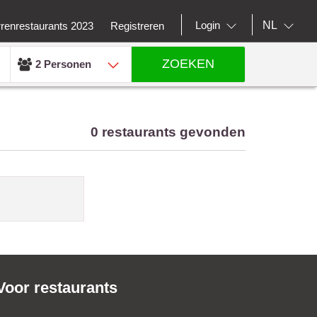
NL
Login
rrenrestaurants 2023
Registreren
ZOEKEN
2 Personen
0 restaurants gevonden
Voor restaurants