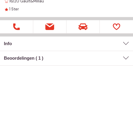
16/20
Gault&Millau
1
Ster
Info
Beoordelingen (
1
)