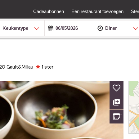
Cadeaubonnen
Een restaurant toevoegen
Ste
Keukentype
Diner
/20
Gault&Millau
1 ster