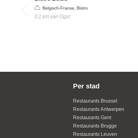
Belgisch-Franse, Bistro
0.1 km
van
Ogst
Per stad
Restaurants Brussel
Restaurants Antwerpen
Restaurants Gent
Restaurants Brugge
Restaurants Leuven