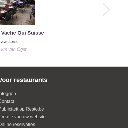
Spaanse
0.1 km
van
O
 Vache Qui Suisse
Zwitserse
1 km
van
Ogst
Voor restaurants
Inloggen
Contact
Publiciteit op Resto.be
Creatie van uw website
Online reservaties