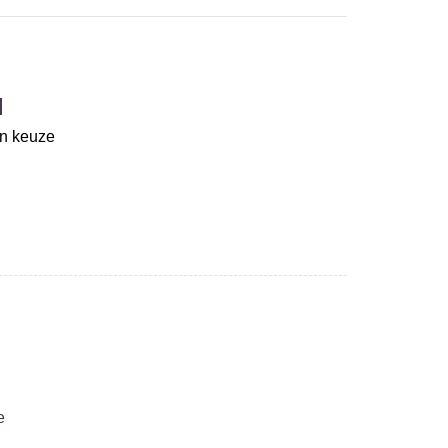
d
un keuze
e