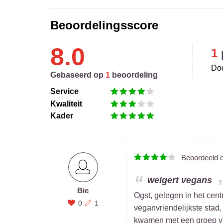
Beoordelingsscore
8.0
1
Doo
Gebaseerd op
1
beoordeling
Service
Kwaliteit
Kader
Beoordeeld 
weigert vegans
Bie
Ogst, gelegen in het cen
0
1
veganvriendelijkste stad
kwamen met een groep van