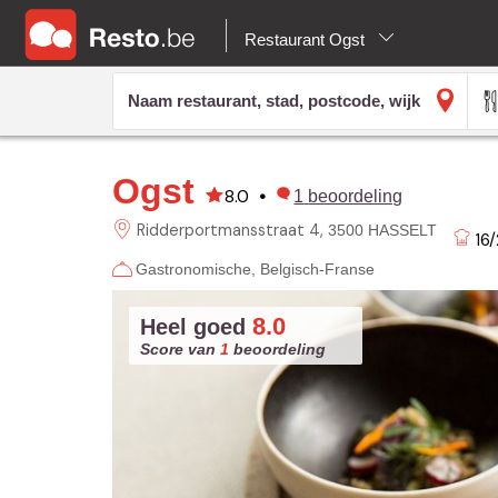
Restaurant Ogst
Ogst
8.0
•
1
beoordeling
Ridderportmansstraat
4
3500 HASSELT
16
Gastronomische
Belgisch-Franse
8.0
Heel goed
Score van
1
beoordeling