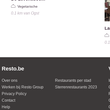
Vegetarische
0.1 km
van
Ogst
La
0.
Resto.be
Over ons
Restaurants per stad
Werken bij Resto Group
Sterrenrestaurants 2023
Privacy Policy
Contact
Help