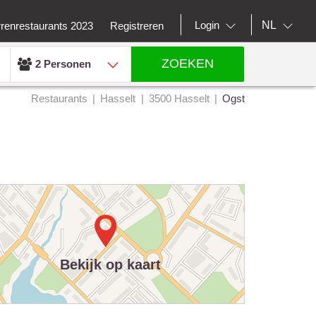
NL
Login
rrenrestaurants 2023
Registreren
ZOEKEN
2 Personen
Restaurants
Hasselt
3500 Hasselt
Ogst
Bekijk op kaart