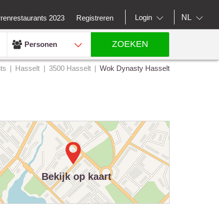
NL
Login
rrenrestaurants 2023
Registreren
ZOEKEN
Personen
ts
Hasselt
3500 Hasselt
Wok Dynasty Hasselt
Bekijk op kaart