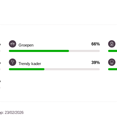
%
66%
Groepen
%
39%
Trendy kader
%
op:
23/02/2026