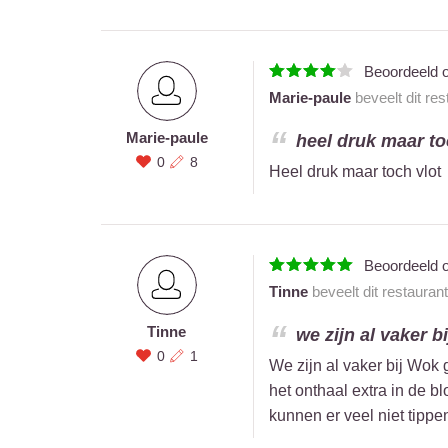
Beoordeeld 
Marie-paule
beveelt dit re
Marie-paule
heel druk maar toc
0
8
Heel druk maar toch vlot
Beoordeeld 
Tinne
beveelt dit restauran
Tinne
we zijn al vaker b
0
1
We zijn al vaker bij Wok 
het onthaal extra in de b
kunnen er veel niet tippe