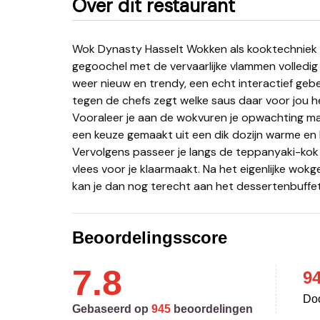
Over dit restaurant
Wok Dynasty Hasselt Wokken als kooktechniek is al eeuwenoud. Chinese meesterkoks hebben het
gegoochel met de vervaarlijke vlammen volledig
weer nieuw en trendy, een echt interactief gebe
tegen de chefs zegt welke saus daar voor jou he
Vooraleer je aan de wokvuren je opwachting ma
een keuze gemaakt uit een dik dozijn warme en
Vervolgens passeer je langs de teppanyaki-kok di
vlees voor je klaarmaakt. Na het eigenlijke wokge
kan je dan nog terecht aan het dessertenbuffet
Beoordelingsscore
7.8
9
Doo
Gebaseerd op
945
beoordelingen