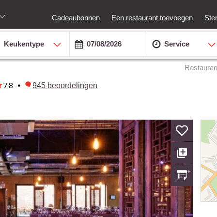
Cadeaubonnen
Een restaurant toevoegen
Ste
Keukentype
Service
Restauran
7.8
•
945
beoordelingen