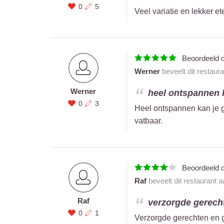
0
5
Veel variatie en lekker et
Beoordeeld 
Werner
beveelt dit restaur
Werner
heel ontspannen ka
0
3
Heel ontspannen kan je g
vatbaar.
Beoordeeld 
Raf
beveelt dit restaurant 
Raf
verzorgde gerecht
0
1
Verzorgde gerechten en 