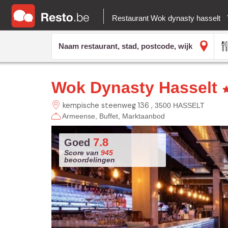
Restaurant Wok dynasty hasselt
Wok Dynasty Hasselt
kempische steenweg 136
3500 HASSELT
Armeense
Buffet
Marktaanbod
7.8
Goed
Score van
945
beoordelingen