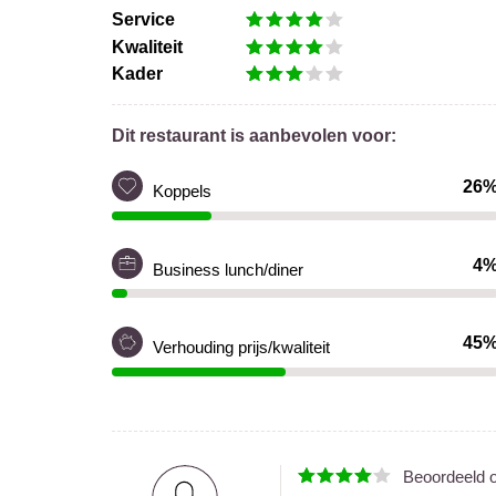
Service
Kwaliteit
Kader
Dit restaurant is aanbevolen voor:
26
Koppels
4
Business lunch/diner
45
Verhouding prijs/kwaliteit
Beoordeeld 