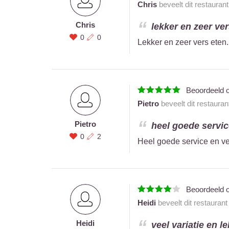
Chris
beveelt dit restauran
Chris
lekker en zeer ver
0
0
Lekker en zeer vers eten.
Beoordeeld 
Pietro
beveelt dit restauran
Pietro
heel goede service
0
2
Heel goede service en vee
Beoordeeld 
Heidi
beveelt dit restauran
Heidi
veel variatie en le