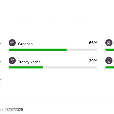
%
66%
Groepen
%
39%
Trendy kader
%
op:
23/02/2026