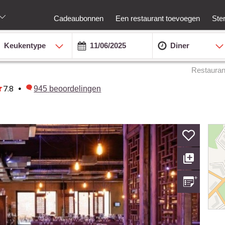
Cadeaubonnen
Een restaurant toevoegen
Ste
Keukentype
Diner
Restauran
7.8
•
945
beoordelingen