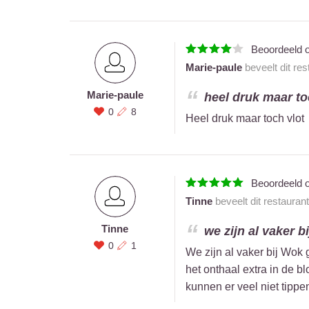
Beoordeeld 
Marie-paule
beveelt dit re
Marie-paule
heel druk maar toc
0
8
Heel druk maar toch vlot
Beoordeeld 
Tinne
beveelt dit restauran
Tinne
we zijn al vaker b
0
1
We zijn al vaker bij Wok 
het onthaal extra in de b
kunnen er veel niet tippe