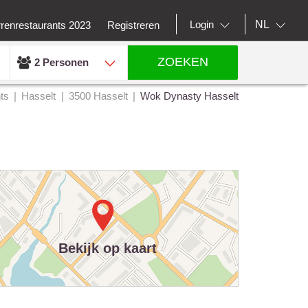
NL
Login
rrenrestaurants 2023
Registreren
ZOEKEN
2 Personen
ts
Hasselt
3500 Hasselt
Wok Dynasty Hasselt
Bekijk op kaart