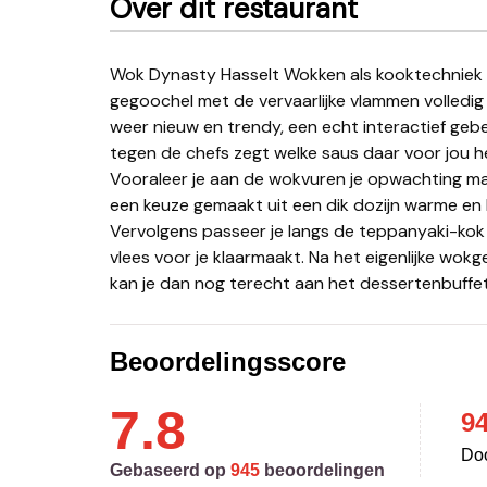
Over dit restaurant
Wok Dynasty Hasselt Wokken als kooktechniek is al eeuwenoud. Chinese meesterkoks hebben het
gegoochel met de vervaarlijke vlammen volledig
weer nieuw en trendy, een echt interactief gebe
tegen de chefs zegt welke saus daar voor jou he
Vooraleer je aan de wokvuren je opwachting ma
een keuze gemaakt uit een dik dozijn warme en
Vervolgens passeer je langs de teppanyaki-kok di
vlees voor je klaarmaakt. Na het eigenlijke wokge
kan je dan nog terecht aan het dessertenbuffet
Beoordelingsscore
7.8
9
Doo
Gebaseerd op
945
beoordelingen