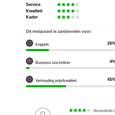
Service
Kwaliteit
Kader
Dit restaurant is aanbevolen voor:
26
Koppels
4
Business lunch/diner
45
Verhouding prijs/kwaliteit
Beoordeeld 