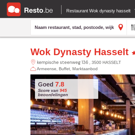
Restaurant Wok dynasty hasselt
Wok Dynasty Hasselt
kempische steenweg 136
3500 HASSELT
Armeense
Buffet
Marktaanbod
7.8
Goed
Score van
945
beoordelingen