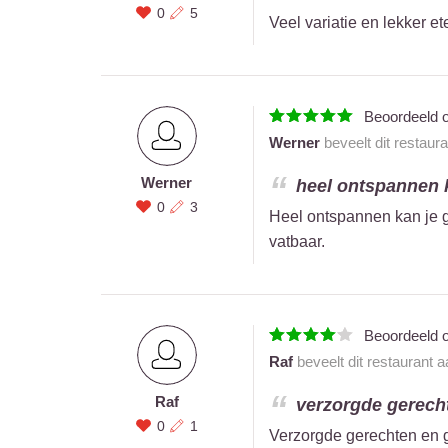
0
5
Veel variatie en lekker et
Beoordeeld 
Werner
beveelt dit restaur
Werner
heel ontspannen ka
0
3
Heel ontspannen kan je g
vatbaar.
Beoordeeld 
Raf
beveelt dit restaurant 
Raf
verzorgde gerecht
0
1
Verzorgde gerechten en 