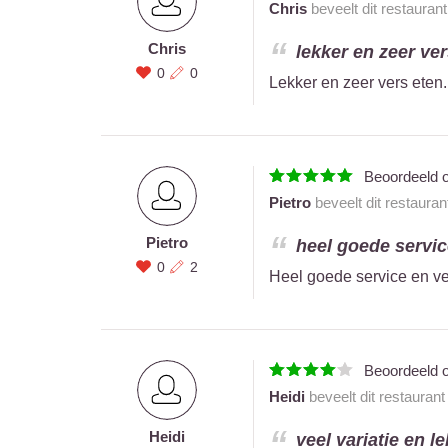
Chris
beveelt dit restauran
Chris
lekker en zeer ver
0
0
Lekker en zeer vers eten.
Beoordeeld 
Pietro
beveelt dit restauran
Pietro
heel goede service
0
2
Heel goede service en vee
Beoordeeld 
Heidi
beveelt dit restauran
Heidi
veel variatie en le