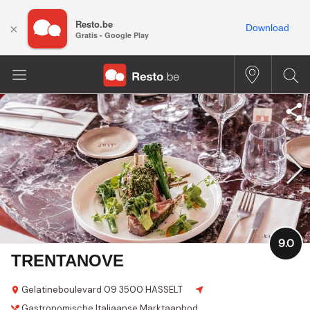
Resto.be
×
Download
Gratis - Google Play
9.0
TRENTANOVE
Gelatineboulevard 09
3500 HASSELT
Gastronomische
Italiaanse
Marktaanbod