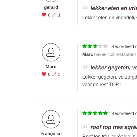
gerard
lekker eten en vri
0
1
Lekker eten en vriendeli
Beoordeeld 
Marc
beveelt dit restaurant
Marc
lekker gegeten, ve
0
3
Lekker gegeten, verzorgd
voor de rest TOP !
Beoordeeld 
roof top très agré
Françoise
Roof top très agréable, b