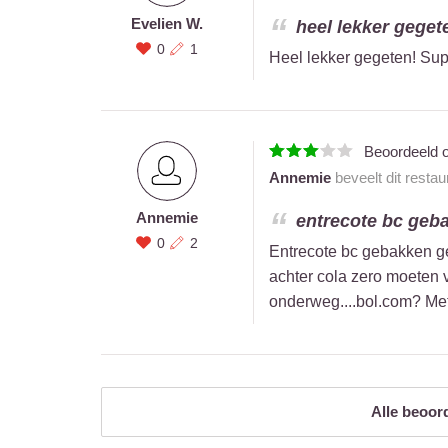
Evelien W.
heel lekker geget
0
1
Heel lekker gegeten! Sup
Beoordeeld 
Annemie
beveelt dit resta
Annemie
entrecote bc geb
0
2
Entrecote bc gebakken g
achter cola zero moeten v
onderweg....bol.com? Met
Alle beoor