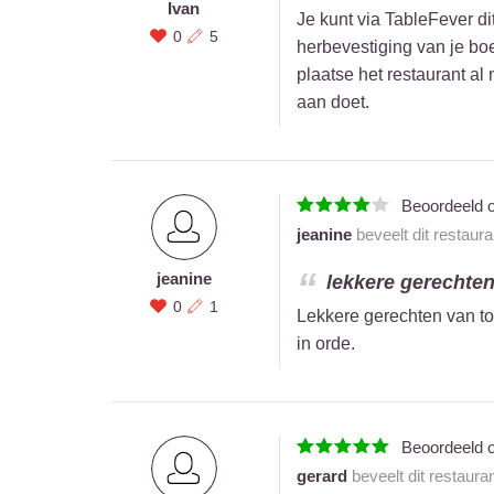
Ivan
Je kunt via TableFever d
0
5
herbevestiging van je bo
plaatse het restaurant al
aan doet.
Beoordeeld 
jeanine
beveelt dit restaur
jeanine
lekkere gerechten 
0
1
Lekkere gerechten van to
in orde.
Beoordeeld 
gerard
beveelt dit restaura