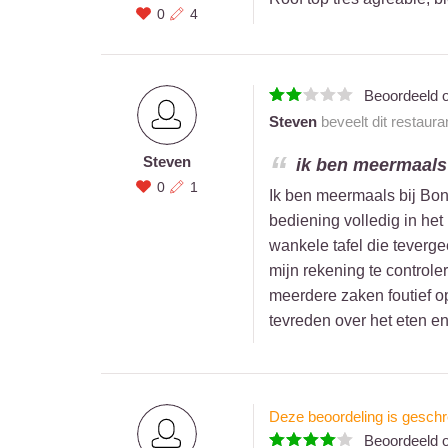
0
4
Beoordeeld 
Steven
beveelt dit restaura
Steven
ik ben meermaals 
0
1
Ik ben meermaals bij Bon
bediening volledig in het
wankele tafel die teverge
mijn rekening te controle
meerdere zaken foutief o
tevreden over het eten en 
Deze beoordeling is geschr
Beoordeeld 