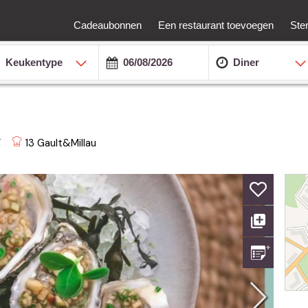
Cadeaubonnen
Een restaurant toevoegen
Ste
Keukentype
Diner
13
Gault&Millau
T