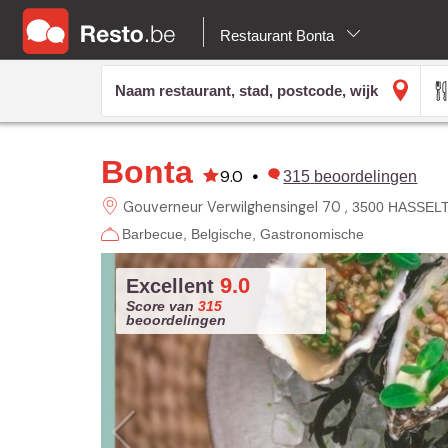
Restaurant Bonta
Bonta
9.0
•
315
beoordelingen
Gouverneur Verwilghensingel 70
3500 HASSEL
Barbecue
Belgische
Gastronomische
9.0
Excellent
Score van
315
beoordelingen