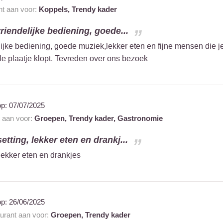
nt aan voor:
Koppels,
Trendy kader
vriendelijke bediening, goede...
lijke bediening, goede muziek,lekker eten en fijne mensen die j
le plaatje klopt. Tevreden over ons bezoek
op:
07/07/2025
t aan voor:
Groepen,
Trendy kader,
Gastronomie
etting, lekker eten en drankj...
 lekker eten en drankjes
op:
26/06/2025
aurant aan voor:
Groepen,
Trendy kader