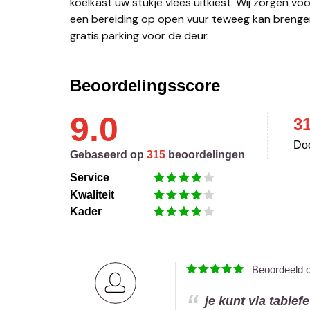
koelkast uw stukje vlees uitkiest. Wij zorgen v
een bereiding op open vuur teweeg kan brengen
gratis parking voor de deur.
Beoordelingsscore
9.0
3
Doo
Gebaseerd op
315
beoordelingen
Service
Kwaliteit
Kader
Beoordeeld 
je kunt via tablef