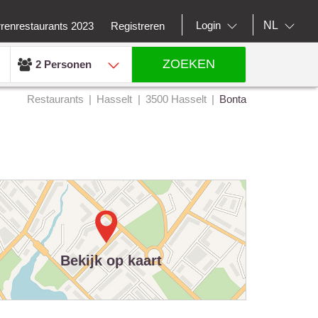
NL
Login
rrenrestaurants 2023
Registreren
ZOEKEN
2 Personen
Restaurants
Hasselt
3500 Hasselt
Bonta
Bekijk op kaart