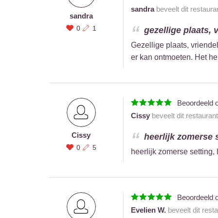
sandra
beveelt dit restaura
sandra
0
1
gezellige plaats, 
Gezellige plaats, vriende
er kan ontmoeten. Het he
Beoordeeld 
Cissy
beveelt dit restauran
Cissy
heerlijk zomerse s
0
5
heerlijk zomerse setting,
Beoordeeld 
Evelien W.
beveelt dit rest