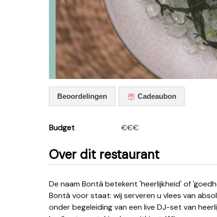
Beoordelingen
Cadeaubon
Budget
€€€
Over dit restaurant
De naam Bontà betekent 'heerlijkheid' of 'goedheid' in het Italiaans en omschrijft meteen precies waar
Bontà voor staat: wij serveren u vlees van absol
onder begeleiding van een live DJ-set van heerli