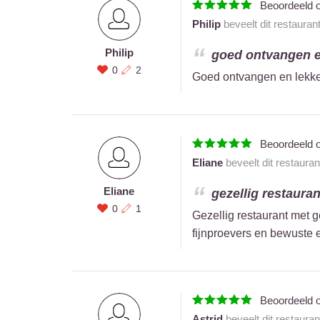
Beoordeeld 
Philip
beveelt dit restauran
Philip
goed ontvangen en
0
2
Goed ontvangen en lekke
Beoordeeld 
Eliane
beveelt dit restaura
Eliane
gezellig restauran
0
1
Gezellig restaurant met 
fijnproevers en bewuste e
Beoordeeld 
Astrid
beveelt dit restaura