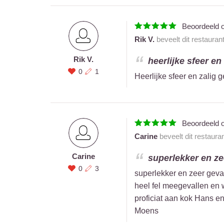
Beoordeeld 
Rik V.
beveelt dit restauran
Rik V.
heerlijke sfeer en
0
1
Heerlijke sfeer en zalig 
Beoordeeld 
Carine
beveelt dit restaura
Carine
superlekker en zee
0
3
superlekker en zeer gevar
heel fel meegevallen en w
proficiat aan kok Hans en
Moens