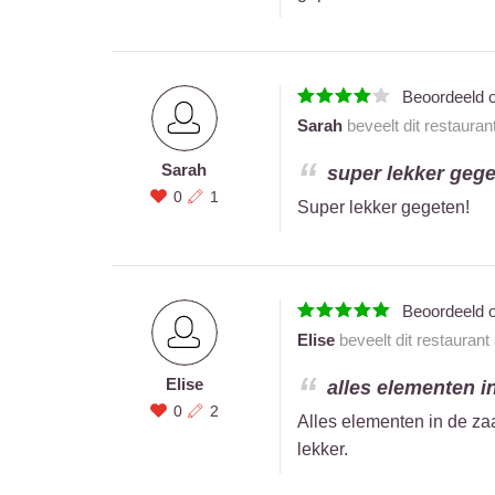
Beoordeeld 
Sarah
beveelt dit restauran
Sarah
super lekker geget
0
1
Super lekker gegeten!
Beoordeeld 
Elise
beveelt dit restaurant
Elise
alles elementen i
0
2
Alles elementen in de za
lekker.