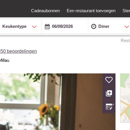
Cadeaubonnen
Een restaurant toevoegen
Ste
Keukentype
Diner
Rest
850
beoordelingen
illau