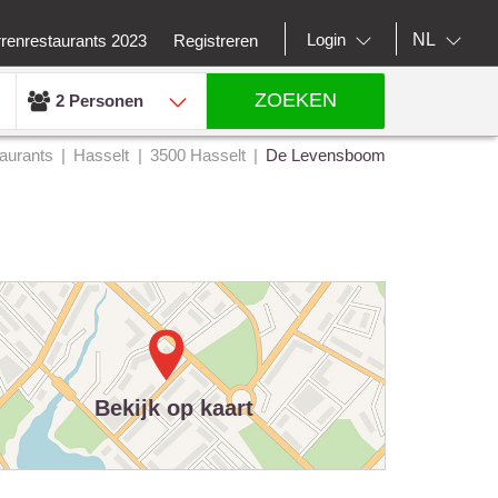
NL
Login
rrenrestaurants 2023
Registreren
ZOEKEN
2 Personen
aurants
Hasselt
3500 Hasselt
De Levensboom
Bekijk op kaart