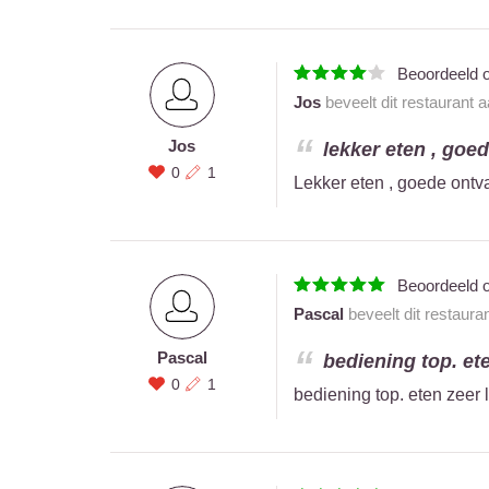
Beoordeeld 
Jos
beveelt dit restaurant 
Jos
lekker eten , goed
0
1
Lekker eten , goede ontv
Beoordeeld 
Pascal
beveelt dit restaura
Pascal
bediening top. ete
0
1
bediening top. eten zeer 