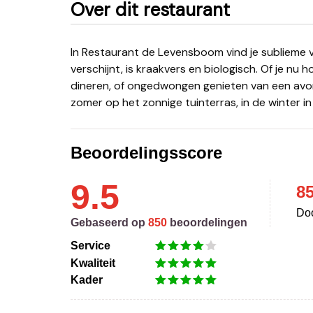
Over dit restaurant
In Restaurant de Levensboom vind je sublieme vegetarische gerechten. Alles wat er op je bord
verschijnt, is kraakvers en biologisch. Of je nu
dineren, of ongedwongen genieten van een avon
zomer op het zonnige tuinterras, in de winter in
Beoordelingsscore
9.5
8
Doo
Gebaseerd op
850
beoordelingen
Service
Kwaliteit
Kader