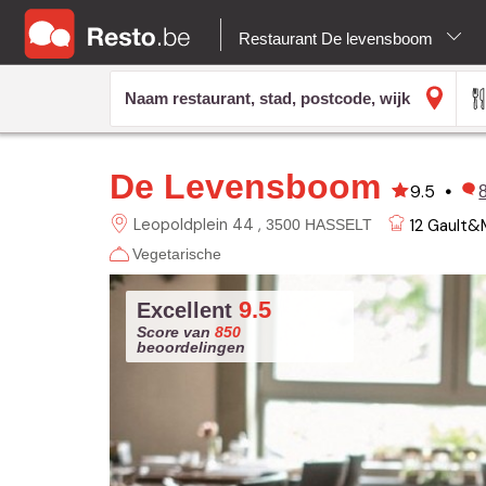
Restaurant De levensboom
De Levensboom
9.5
•
Leopoldplein 44
12
Gault&M
3500 HASSELT
Vegetarische
9.5
Excellent
Score van
850
beoordelingen