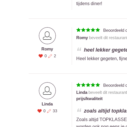
tijdens diner!
Beoordeeld 
Romy
beveelt dit restauran
Romy
heel lekker gegete
0
2
Heel lekker gegeten, fijn
Beoordeeld 
Linda
beveelt dit restauran
prijs/kwaliteit
Linda
zoals altijd topkl
0
33
Zoals altijd TOPKLASSE !
worden ook nog eens je o