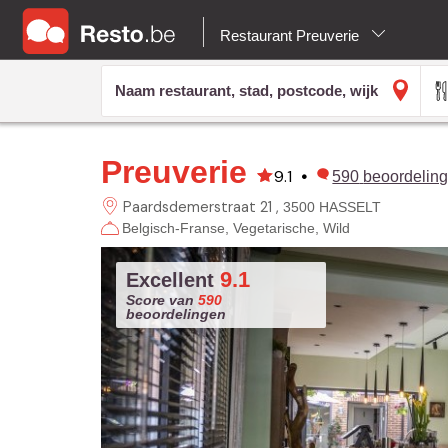
Restaurant Preuverie
Preuverie
9.1
•
590
beoordelin
Paardsdemerstraat 21
3500 HASSELT
Belgisch-Franse
Vegetarische
Wild
9.1
Excellent
Score van
590
beoordelingen