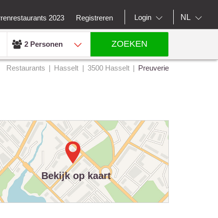
NL
Login
rrenrestaurants 2023
Registreren
ZOEKEN
2 Personen
Restaurants
Hasselt
3500 Hasselt
Preuverie
Bekijk op kaart