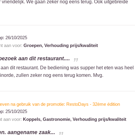
r vriendelijk. We gaan zeker nog eens terug. Ook uitgebreide
op:
26/10/2025
nt aan voor:
Groepen,
Verhouding prijs/kwaliteit
ezoek aan dit restaurant....
an dit restaurant. De bediening was supper het eten was heel
as inorde, zullen zeker nog eens terug komen. Mvg.
even na gebruik van de promotie: RestoDays - 32ème édition
op:
25/10/2025
nt aan voor:
Koppels,
Gastronomie,
Verhouding prijs/kwaliteit
en. aangename zaak...