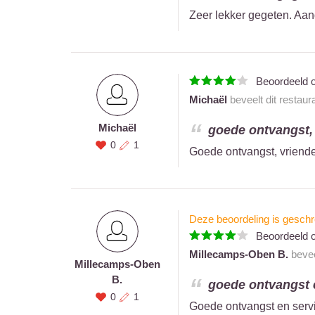
Zeer lekker gegeten. A
Beoordeeld 
Michaël
beveelt dit restaur
Michaël
goede ontvangst, v
0
1
Goede ontvangst, vriende
Deze beoordeling is geschr
Beoordeeld 
Millecamps-Oben B.
bevee
Millecamps-Oben
B.
goede ontvangst e
0
1
Goede ontvangst en servi