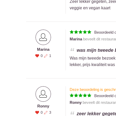
Zeer lekker gegeten, zee
veggie en vegan kaart
Beoordeeld 
Marina
beveelt dit restaura
Marina
was mijn tweede b
0
1
Was mijn tweede bezoek a
lekker, prijs kwaliteit w
Deze beoordeling is geschr
Beoordeeld 
Ronny
beveelt dit restaura
Ronny
0
3
zeer lekker geget