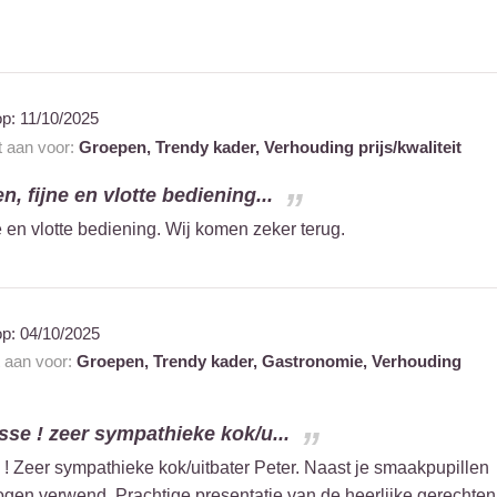
op:
11/10/2025
t aan voor:
Groepen,
Trendy kader,
Verhouding prijs/kwaliteit
n, fijne en vlotte bediening...
e en vlotte bediening. Wij komen zeker terug.
op:
04/10/2025
t aan voor:
Groepen,
Trendy kader,
Gastronomie,
Verhouding
asse ! zeer sympathieke kok/u...
 Zeer sympathieke kok/uitbater Peter. Naast je smaakpupillen
gen verwend. Prachtige presentatie van de heerlijke gerechten