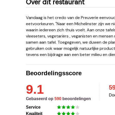
Over dit restaurant
Vandaag is het credo van de Preuverie eenvoudig maar krachtig: bruggen bouwen tussen diverse
eetvoorkeuren. "Naar een Michelinster zijn we n
waarin iedereen zich thuis voelt. Aan onze tafels
vleeseters, vegetariërs , veganisten en mensen 
samen aan tafel. Toegegeven, we duwen de plan
gebruiken ook waar mogelijk natuurlijke product
tevens een bijdrage aan een beter milieu en dier
Beoordelingsscore
9.1
5
Doo
Gebaseerd op
590
beoordelingen
Service
Kwaliteit