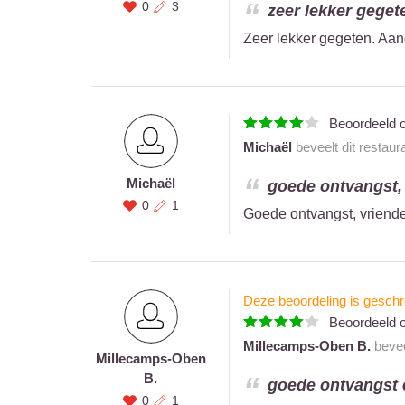
0
3
zeer lekker geget
Zeer lekker gegeten. A
Beoordeeld 
Michaël
beveelt dit restaur
Michaël
goede ontvangst, v
0
1
Goede ontvangst, vriende
Deze beoordeling is geschr
Beoordeeld 
Millecamps-Oben B.
bevee
Millecamps-Oben
B.
goede ontvangst e
0
1