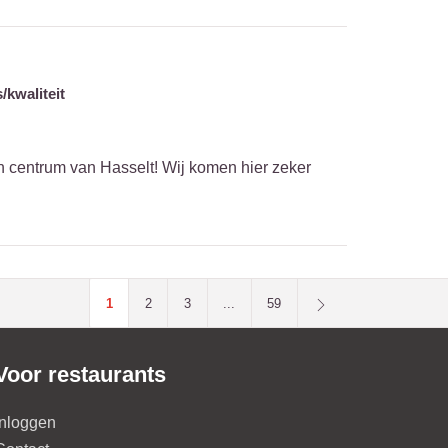
/kwaliteit
in centrum van Hasselt! Wij komen hier zeker
1
2
3
...
59
Voor restaurants
Inloggen