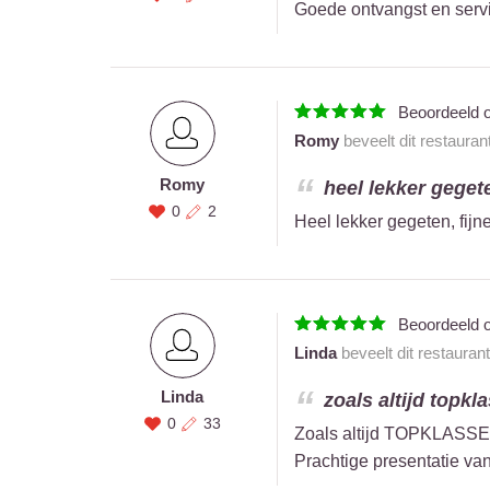
Goede ontvangst en servic
Beoordeeld 
Romy
beveelt dit restauran
Romy
heel lekker gegete
0
2
Heel lekker gegeten, fijn
Beoordeeld 
Linda
beveelt dit restauran
Linda
zoals altijd topkl
0
33
Zoals altijd TOPKLASSE !
Prachtige presentatie van