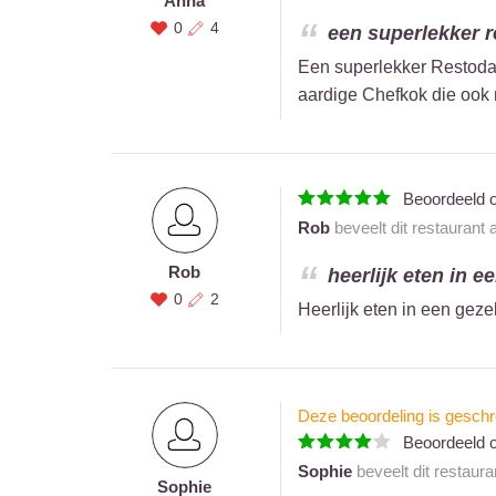
Anna
0
4
een superlekker r
Een superlekker Restoday
aardige Chefkok die ook 
Beoordeeld 
Rob
beveelt dit restaurant
Rob
heerlijk eten in e
0
2
Heerlijk eten in een gez
Deze beoordeling is geschr
Beoordeeld 
Sophie
beveelt dit restaur
Sophie