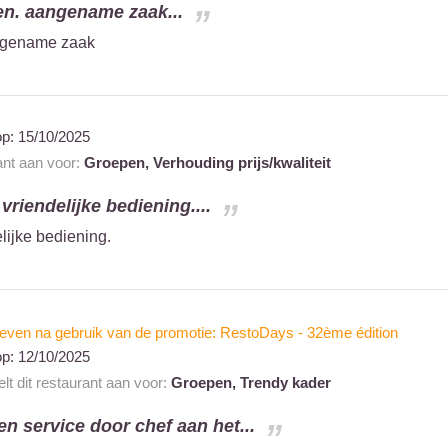
en. aangename zaak...
angename zaak
op:
15/10/2025
ant aan voor:
Groepen,
Verhouding prijs/kwaliteit
riendelijke bediening....
lijke bediening.
even na gebruik van de promotie: RestoDays - 32ème édition
op:
12/10/2025
lt dit restaurant aan voor:
Groepen,
Trendy kader
n service door chef aan het...