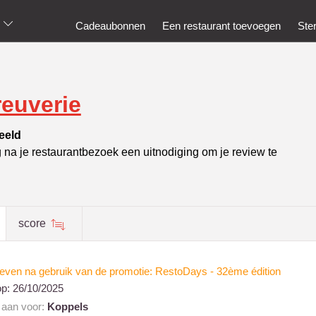
Cadeaubonnen
Een restaurant toevoegen
Ste
reuverie
eeld
g na je restaurantbezoek een uitnodiging om je review te
score
even na gebruik van de promotie: RestoDays - 32ème édition
op:
26/10/2025
t aan voor:
Koppels