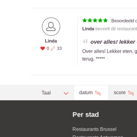
Beoordeeld 
Linda
beveelt dit restauran
Linda
over alles! lekker 
0
33
Over alles! Lekker eten, 
terug. *****
datum
score
Taal
Per stad
Restaurants Brussel