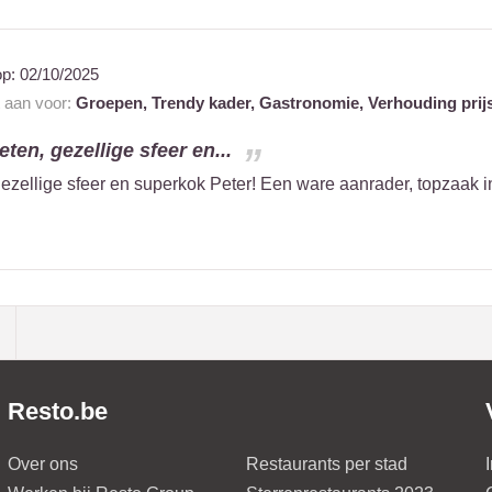
op:
02/10/2025
t aan voor:
Groepen,
Trendy kader,
Gastronomie,
Verhouding prijs
eten, gezellige sfeer en...
gezellige sfeer en superkok Peter! Een ware aanrader, topzaak 
Resto.be
Over ons
Restaurants per stad