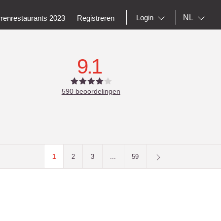
NL
Login
rrenrestaurants 2023
Registreren
9.1
590
beoordelingen
1
2
3
...
59