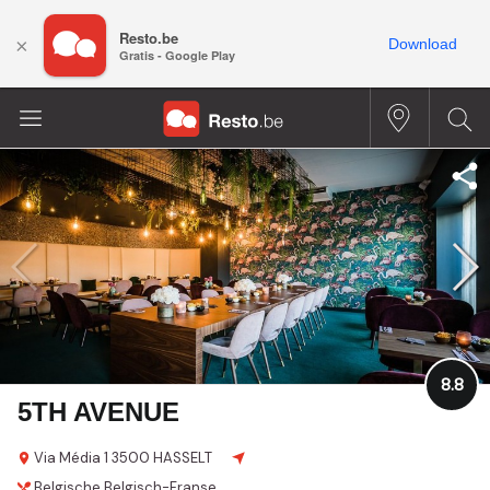
Resto.be
×
Download
Gratis - Google Play
8.8
5TH AVENUE
Via Média 1
3500 HASSELT
Belgische
Belgisch-Franse