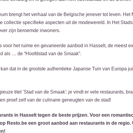
seum brengt het verhaal van de Belgische jenever tot leven. H
te collectie specifieke aspecten uit de modewereld. In Het Sta
over zijn beroemde inwoners.
es voor het ruime en gevarieerde aanbod in Hasselt, de meest e
d als … de “Hoofdstad van de Smaak”.
 kan dat in de grootste authentieke Japanse Tuin van Europa juis
ieuze titel 'Stad van de Smaak': je vindt er vele restaurants, br
 en proef zelf van de culinaire geneugten van de stad!
rants in Hasselt tegen de beste prijzen. Voor een romantis
 u op Resto.be een groot aanbod aan restaurants in de regio.
en!