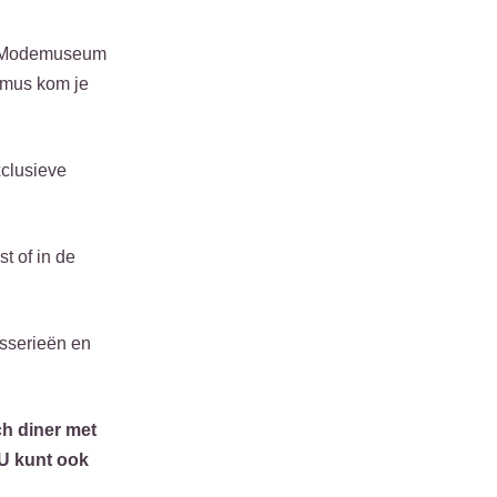
et Modemuseum
dsmus kom je
xclusieve
t of in de
asserieën en
ch diner met
 U kunt ook