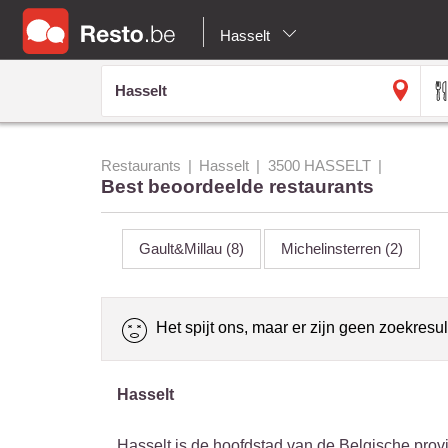
Hasselt
Restaurants
Hasselt
3500 HASSELT
Best beoordeelde restaurants
Gault&Millau
(8)
Michelinsterren
(2)
Het spijt ons, maar er zijn geen zoekresul
Hasselt
Hasselt is de hoofdstad van de Belgische prov