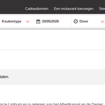
Cadeaubonnen
Een restaurant toevoegen
Ste
Keukentype
Diner
taten.
incie Limburg en is gelegen aan het Albertkanaal en de Demer.