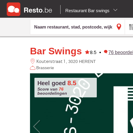
Restaurant Bar swings
Bar Swings
8.5
•
76
beoorde
Kouterstraat 1
3020 HERENT
Brasserie
8.5
Heel goed
Score van
76
beoordelingen