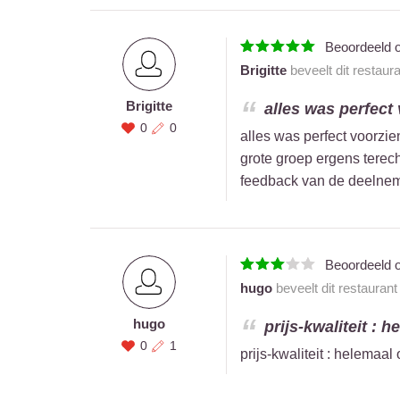
Beoordeeld 
Brigitte
beveelt dit restaur
Brigitte
alles was perfect 
0
0
alles was perfect voorzie
grote groep ergens terech
feedback van de deelnem
Beoordeeld 
hugo
beveelt dit restauran
hugo
prijs-kwaliteit : 
0
1
prijs-kwaliteit : helemaa