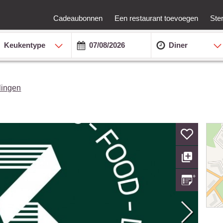
Cadeaubonnen
Een restaurant toevoegen
Ste
Keukentype
Diner
lingen