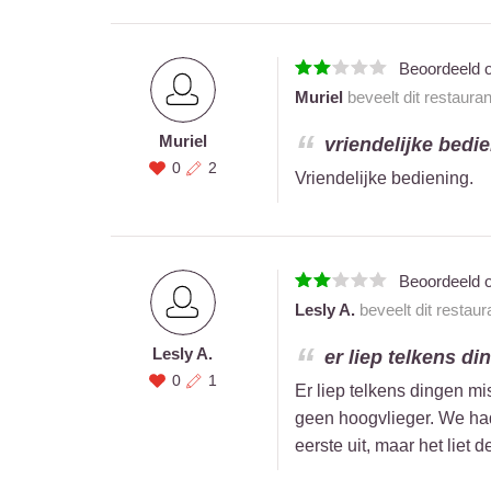
Beoordeeld 
Muriel
beveelt dit restaura
Muriel
vriendelijke bedie
0
2
Vriendelijke bediening.
Beoordeeld 
Lesly A.
beveelt dit restaur
Lesly A.
er liep telkens di
0
1
Er liep telkens dingen mi
geen hoogvlieger. We had
eerste uit, maar het liet