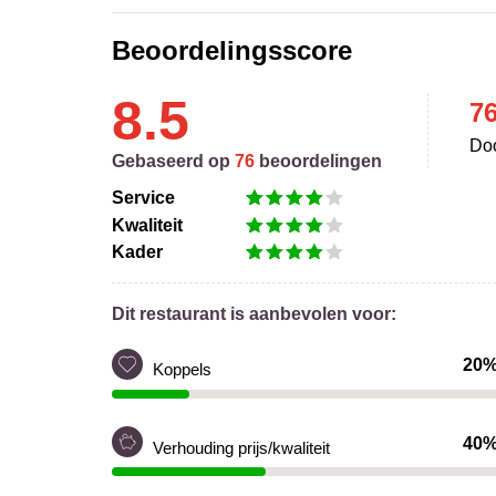
Beoordelingsscore
8.5
7
Doo
Gebaseerd op
76
beoordelingen
Service
Kwaliteit
Kader
Dit restaurant is aanbevolen voor:
20
Koppels
40
Verhouding prijs/kwaliteit