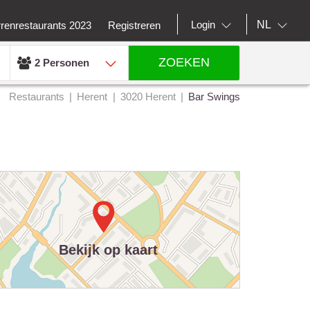
NL
Login
rrenrestaurants 2023
Registreren
ZOEKEN
2 Personen
Restaurants
Herent
3020 Herent
Bar Swings
Bekijk op kaart