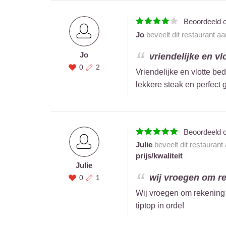
Beoordeeld 
Jo
beveelt dit restaurant a
Jo
vriendelijke en vl
0
2
Vriendelijke en vlotte b
lekkere steak en perfect 
Beoordeeld 
Julie
beveelt dit restaurant
prijs/kwaliteit
Julie
wij vroegen om re
0
1
Wij vroegen om rekening 
tiptop in orde!