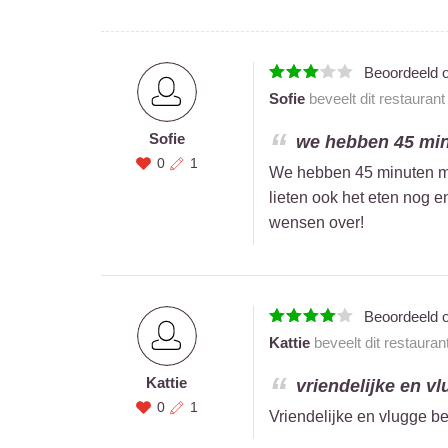
Beoordeeld 
Sofie
beveelt dit restauran
Sofie
we hebben 45 min
0
1
We hebben 45 minuten m
lieten ook het eten nog 
wensen over!
Beoordeeld 
Kattie
beveelt dit restauran
Kattie
vriendelijke en vl
0
1
Vriendelijke en vlugge b