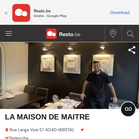
Resto.be
×
Download
Gratis - Google Play
0.0
LA MAISON DE MAITRE
Rue Large Voie 57
4040 HERSTAL
Belgische