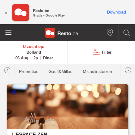
Resto.be
×
Download
Gratis - Google Play
U zocht op:
Bolland
Filter
06 Aug
2p
Diner
Promoties
Gault&Millau
Michelinsterren
Meest
L'ESPACE ZEN