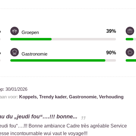
%
39%
Groepen
%
90%
Gastronomie
op:
30/01/2026
 aan voor:
Koppels,
Trendy kader,
Gastronomie,
Verhouding
 du „jeudi fou“….!!! bonne...
udi fou“….!!! Bonne ambiance Cadre très agréable Service
esse incontournable wui vaut le voyage!!!