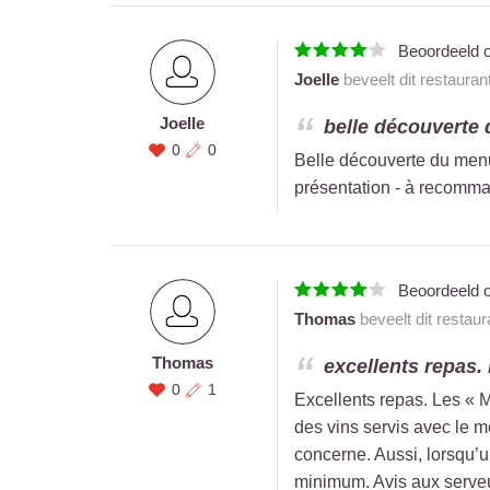
Beoordeeld 
Joelle
beveelt dit restauran
Joelle
belle découverte d
0
0
Belle découverte du menu «
présentation - à recomm
Beoordeeld 
Thomas
beveelt dit restau
Thomas
excellents repas. 
0
1
Excellents repas. Les « M
des vins servis avec le m
concerne. Aussi, lorsqu’un
minimum. Avis aux serveus