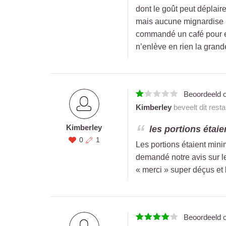
dont le goût peut déplair
mais aucune mignardise n’
commandé un café pour e
n’enlève en rien la grand
Beoordeeld 
Kimberley
beveelt dit rest
Kimberley
les portions étaie
0
1
Les portions étaient mini
demandé notre avis sur 
« merci » super déçus et 
Beoordeeld 