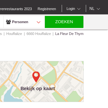
NL
Login
rrenrestaurants 2023
Registreren
ZOEKEN
Personen
ts
Houffalize
6660 Houffalize
La Fleur De Thym
Bekijk op kaart