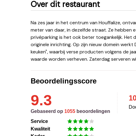
Over dit restaurant
Na zes jaar in het centrum van Houffalize, ontvangen Olivia Sauvage en David Heine u nu op amper 100
meter van daar, in dezelfde straat. Ze hebben 
privéparking is het ook beter toegankelijk. Het
originele inrichting. Op zijn nieuw domein werkt
keuken", waarbij verse producten volgens de jaa
waarde worden verheven. Zaterdag serveren wi
Beoordelingsscore
9.3
1
Doo
Gebaseerd op
1055
beoordelingen
Service
Kwaliteit