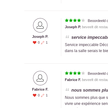
Beoordeeld 
Joseph P.
beveelt dit resta
Joseph P.
service impeccabl
0
1
Service impeccable Décou
dans la salle serais le b
Beoordeeld 
Fabrice F.
beveelt dit resta
Fabrice F.
nous sommes plus q
0
1
Nous sommes plus que sati
vivre une expérience sens