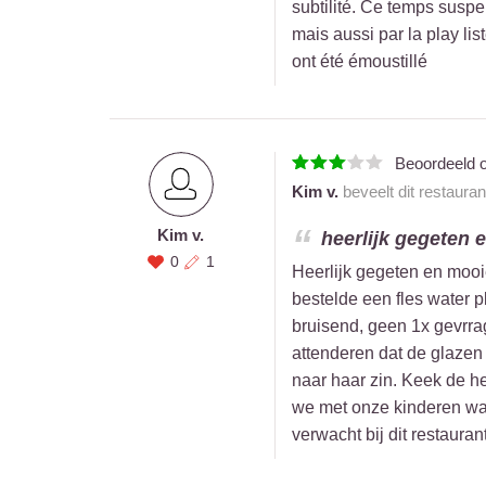
subtilité. Ce temps suspe
mais aussi par la play lis
ont été émoustillé
Beoordeeld 
Kim v.
beveelt dit restaura
Kim v.
heerlijk gegeten 
0
1
Heerlijk gegeten en mooi
bestelde een fles water p
bruisend, geen 1x gevrra
attenderen dat de glazen
naar haar zin. Keek de he
we met onze kinderen ware
verwacht bij dit restaurant