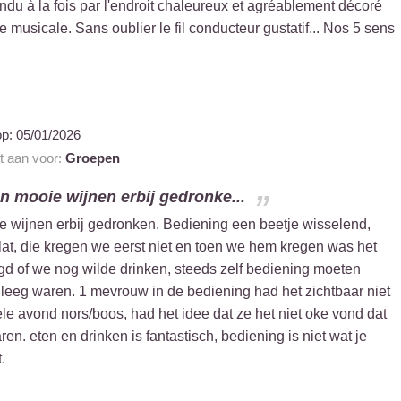
ndu à la fois par l'endroit chaleureux et agréablement décoré
te musicale. Sans oublier le fil conducteur gustatif... Nos 5 sens
op:
05/01/2026
nt aan voor:
Groepen
en mooie wijnen erbij gedronke...
e wijnen erbij gedronken. Bediening een beetje wisselend,
lat, die kregen we eerst niet en toen we hem kregen was het
gd of we nog wilde drinken, steeds zelf bediening moeten
 leeg waren. 1 mevrouw in de bediening had het zichtbaar niet
le avond nors/boos, had het idee dat ze het niet oke vond dat
n. eten en drinken is fantastisch, bediening is niet wat je
.