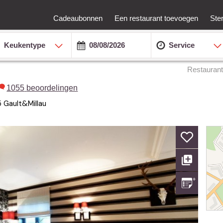
Cadeaubonnen
Een restaurant toevoegen
Ste
Keukentype
Service
Restauran
1055
beoordelingen
5
Gault&Millau