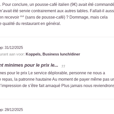
e. Pour conclure, un pousse-café italien (9€) avait été command
avait été servie contrairement aux autres tables. Fallait-il auss
n recevoir ^^ (sans de pousse-café) ? Dommage, mais cela
e qualité du restaurant en général.
op:
31/12/2025
aurant aan voor:
Koppels,
Business lunch/diner
nt minimes pour le prix le...
mes pour le prix Le service déplorable, personne ne nous a
le repas, la patronne hautaine Au moment de payer même pas u
l’impression de s’être fait arnaqué Plus jamais nous reviendron
op:
28/12/2025