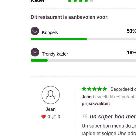
Kader
Dit restaurant is aanbevolen voor:
53
Koppels
16
Trendy kader
Beoordeeld 
Jean
beveelt dit restaurant
prijs/kwaliteit
Jean
un super bon menu
0
3
Un super bon menu du „je
rapide et soigné Une adr