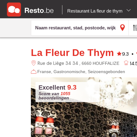
Restaurant La fleur de thym
La Fleur De Thym
9.3
•
Rue de Liège 34 34
14.
6660 HOUFFALIZE
Franse
Gastronomische
Seizoensgebonden
9.3
Excellent
Score van
1055
beoordelingen