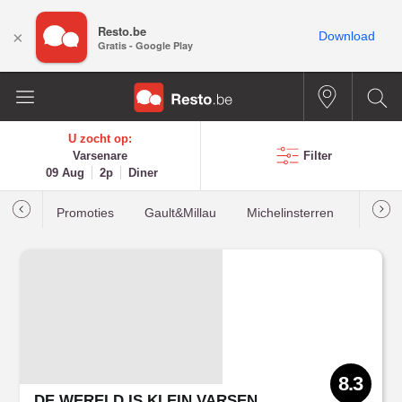
Resto.be
×
Download
Gratis - Google Play
U zocht op:
Varsenare
Filter
09 Aug
2p
Diner
Promoties
Gault&Millau
Michelinsterren
Meest
8.3
DE WERELD IS KLEIN VARSENARE