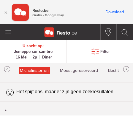
Resto.be
×
Download
Gratis - Google Play
U zocht op:
Jemeppe-sur-sambre
Filter
16 Mei
2p
Diner
illau
Michelinsterren
Meest gereserveerd
Best beoorde
Het spijt ons, maar er zijn geen zoekresultaten.
*