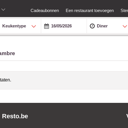
Cadeaubonnen
Een restaurant toevoegen
Ste
Keukentype
Diner
sambre
taten.
Resto.be