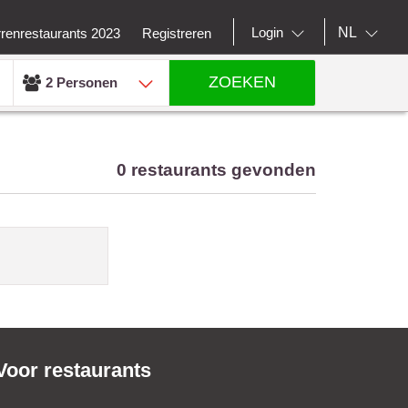
NL
Login
rrenrestaurants 2023
Registreren
ZOEKEN
2 Personen
0 restaurants gevonden
Voor restaurants