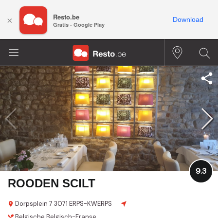
Resto.be
×
Download
Gratis - Google Play
9.3
ROODEN SCILT
Dorpsplein 7
3071 ERPS-KWERPS
Belgische
Belgisch-Franse