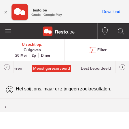
Resto.be
×
Download
Gratis - Google Play
U zocht op:
Guigoven
Filter
20 Mei
2p
Diner
helinsterren
Meest gereserveerd
Best beoordeeld
Het spijt ons, maar er zijn geen zoekresultaten.
*