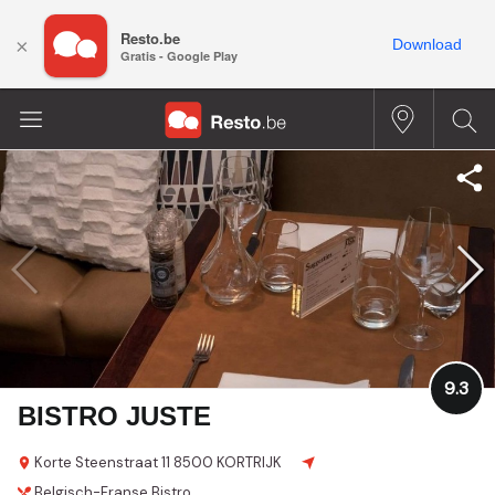
Resto.be
×
Download
Gratis - Google Play
9.3
BISTRO JUSTE
Korte Steenstraat 11
8500 KORTRIJK
Belgisch-Franse
Bistro