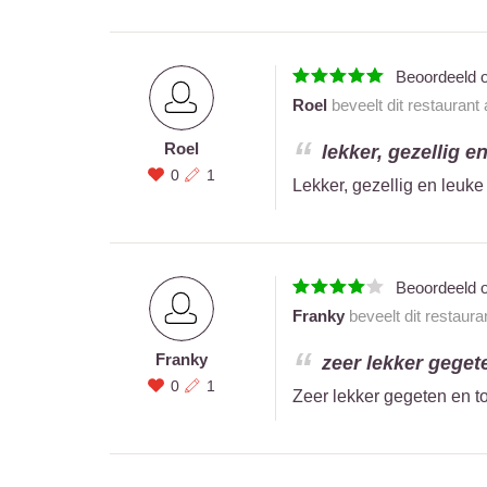
Beoordeeld 
Roel
beveelt dit restaurant
Roel
lekker, gezellig e
0
1
Lekker, gezellig en leuk
Beoordeeld 
Franky
beveelt dit restaura
Franky
zeer lekker geget
0
1
Zeer lekker gegeten en to