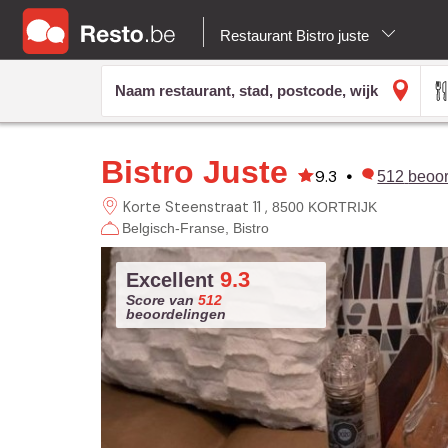
Restaurant Bistro juste
Bistro Juste
9.3
•
512
beoo
Korte Steenstraat 11
8500 KORTRIJK
Belgisch-Franse
Bistro
9.3
Excellent
Score van
512
beoordelingen