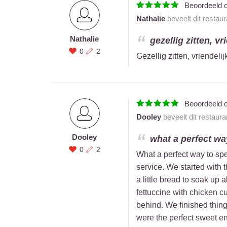
Beoordeeld 
Nathalie
beveelt dit restau
Nathalie
gezellig zitten, vr
0
2
Gezellig zitten, vriendeli
Beoordeeld 
Dooley
beveelt dit restaur
Dooley
what a perfect way
0
2
What a perfect way to spe
service. We started with 
a little bread to soak up 
fettuccine with chicken cu
behind. We finished thin
were the perfect sweet e