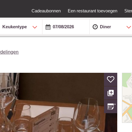
Cadeaubonnen
Een restaurant toevoegen
Ste
Keukentype
Diner
rdelingen