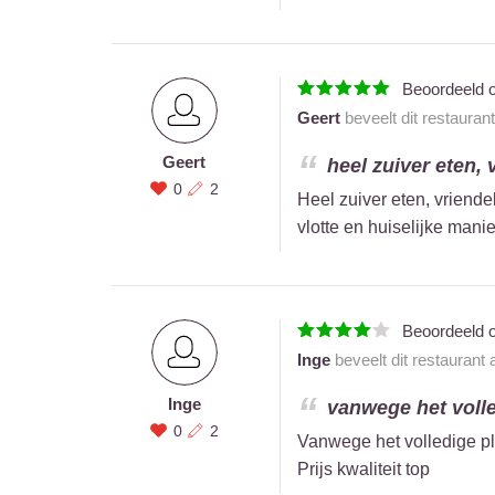
Beoordeeld 
Geert
beveelt dit restauran
Geert
heel zuiver eten, 
0
2
Heel zuiver eten, vriendel
vlotte en huiselijke manie
Beoordeeld 
Inge
beveelt dit restaurant
Inge
vanwege het volled
0
2
Vanwege het volledige plaa
Prijs kwaliteit top