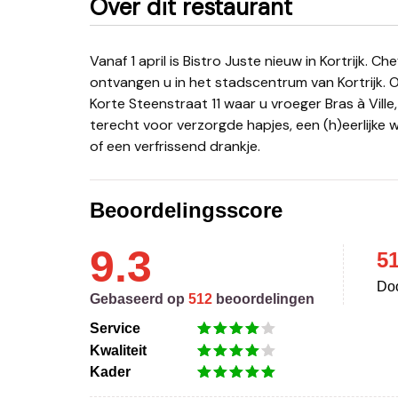
Over dit restaurant
Vanaf 1 april is Bistro Juste nieuw in Kortrijk. Chef Geoffrey Goemaere en gastvrouw Orphée Verlinde
ontvangen u in het stadscentrum van Kortrijk. 
Korte Steenstraat 11 waar u vroeger Bras à Ville
terecht voor verzorgde hapjes, een (h)eerlijke w
of een verfrissend drankje.
Beoordelingsscore
9.3
5
Doo
Gebaseerd op
512
beoordelingen
Service
Kwaliteit
Kader