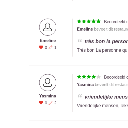
Beoordeeld 
Emeline
beveelt dit restau
Emeline
très bon la person
0
1
Très bon La personne qui
Beoordeeld 
Yasmina
beveelt dit restau
Yasmina
vriendelijke mense
0
2
Vriendelijke mensen, lekk