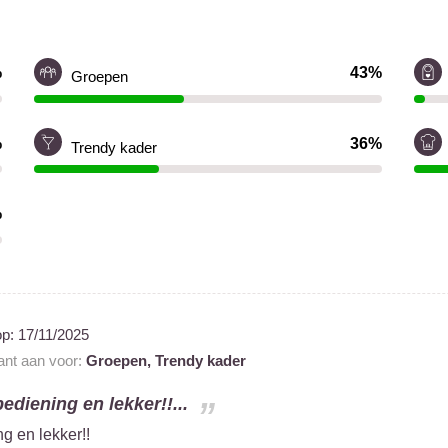
%
43%
Groepen
%
36%
Trendy kader
%
op:
17/11/2025
rant aan voor:
Groepen,
Trendy kader
bediening en lekker!!...
ng en lekker!!