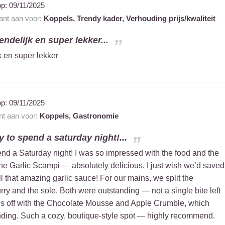
op:
09/11/2025
rant aan voor:
Koppels,
Trendy kader,
Verhouding prijs/kwaliteit
iendelijk en super lekker...
jk en super lekker
op:
09/11/2025
ant aan voor:
Koppels,
Gastronomie
 to spend a saturday night!...
nd a Saturday night! I was so impressed with the food and the
the Garlic Scampi — absolutely delicious. I just wish we’d saved
all that amazing garlic sauce! For our mains, we split the
rry and the sole. Both were outstanding — not a single bite left
gs off with the Chocolate Mousse and Apple Crumble, which
nding. Such a cozy, boutique-style spot — highly recommend.