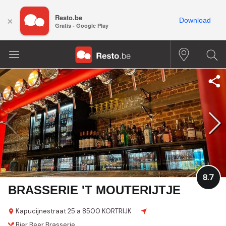
Resto.be
×
Download
Gratis - Google Play
8.7
BRASSERIE 'T MOUTERIJTJE
Kapucijnestraat 25 a
8500 KORTRIJK
Bier
Beer
Brasserie