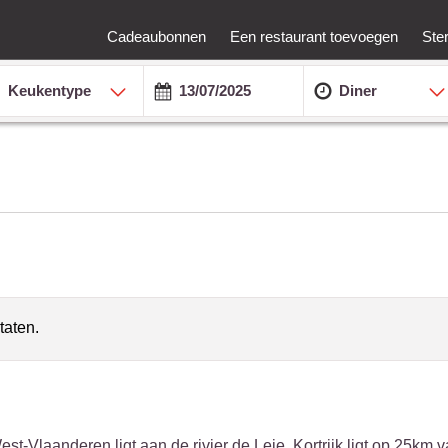
Cadeaubonnen
Een restaurant toevoegen
Ste
Keukentype
Diner
taten.
West-Vlaanderen ligt aan de rivier de Leie. Kortrijk ligt op 25km