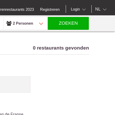
NL
Login
rrenrestaurants 2023
Registreren
ZOEKEN
2 Personen
0 restaurants gevonden
 van de Franse