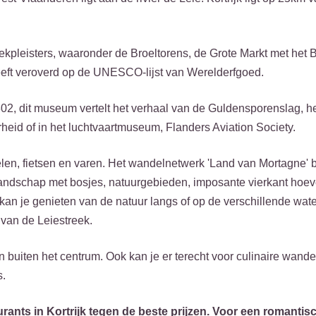
trekpleisters, waaronder de Broeltorens, de Grote Markt met het B
heeft veroverd op de UNESCO-lijst van Werelderfgoed.
302, dit museum vertelt het verhaal van de Guldensporenslag, 
erheid of in het luchtvaartmuseum, Flanders Aviation Society.
elen, fietsen en varen. Het wandelnetwerk 'Land van Mortagne' 
andschap met bosjes, natuurgebieden, imposante vierkant hoev
 kan je genieten van de natuur langs of op de verschillende wa
 van de Leiestreek.
n en buiten het centrum. Ook kan je er terecht voor culinaire wand
s.
rants in Kortrijk tegen de beste prijzen. Voor een romantis