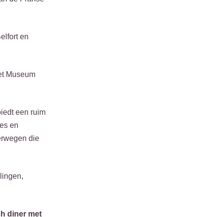
elfort en
het Museum
biedt een ruim
es en
terwegen die
elingen,
ch diner met