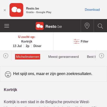
Resto.be
×
Download
Gratis - Google Play
U zocht op:
Kortrijk
Filter
13 Jul
2p
Diner
illau
Michelinsterren
Meest gereserveerd
Best beoorde
Het spijt ons, maar er zijn geen zoekresultaten.
Kortrijk
Kortrijk is een stad in de Belgische provincie West-