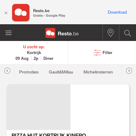
Resto.be
×
Download
Gratis - Google Play
U zocht op:
Kortrijk
Filter
09 Aug
2p
Diner
Promoties
Gault&Millau
Michelinsterren
Meest
PIZZA HUT KORTRIJK KINEPOLIS