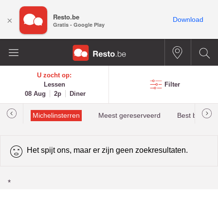
Resto.be
×
Download
Gratis - Google Play
U zocht op:
Lessen
Filter
08 Aug
2p
Diner
illau
Michelinsterren
Meest gereserveerd
Best beoorde
Het spijt ons, maar er zijn geen zoekresultaten.
*