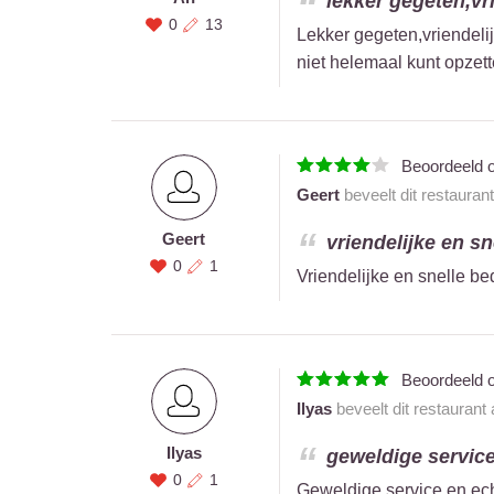
lekker gegeten,vri
0
13
Lekker gegeten,vriendelij
niet helemaal kunt opzett
Beoordeeld 
Geert
beveelt dit restauran
Geert
vriendelijke en sn
0
1
Vriendelijke en snelle be
Beoordeeld 
Ilyas
beveelt dit restaurant
Ilyas
geweldige service
0
1
Geweldige service en ech