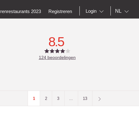
NL
Login
rrenrestaurants 2023
Registreren
8.5
124
beoordelingen
1
2
3
...
13