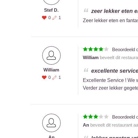
Stef D.
zeer lekker eten e
0
1
Zeer lekker eten en fant
Beoordeeld 
William
beveelt dit restaur
William
excellente service
0
1
Excellente Service ! We 
Verder zeer lekker geget
Beoordeeld 
An
beveelt dit restaurant a
An