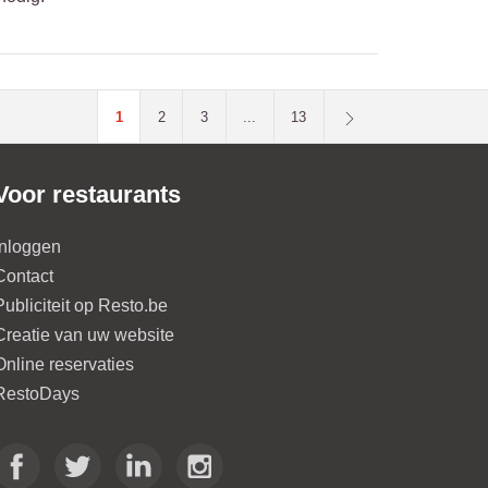
1
2
3
...
13
Voor restaurants
Inloggen
Contact
Publiciteit op Resto.be
Creatie van uw website
Online reservaties
RestoDays