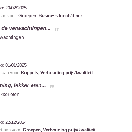
op:
20/02/2025
 aan voor:
Groepen,
Business lunch/diner
de verwachtingen...
wachtingen
op:
01/01/2025
t aan voor:
Koppels,
Verhouding prijs/kwaliteit
ning, lekker eten...
ekker eten
op:
22/12/2024
nt aan voor:
Groepen,
Verhouding prijs/kwaliteit