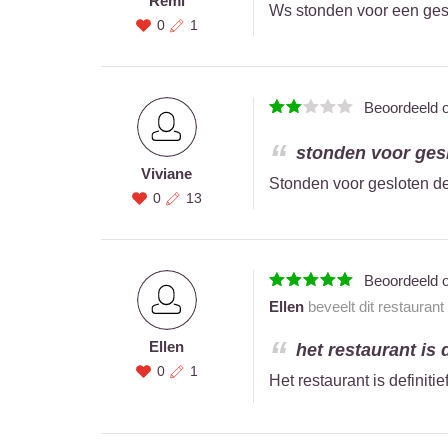
Remi
Ws stonden voor een geslo
0
1
Beoordeeld 
stonden voor geslo
Viviane
Stonden voor gesloten deu
0
13
Beoordeeld 
Ellen
beveelt dit restaurant
Ellen
het restaurant is 
0
1
Het restaurant is definit