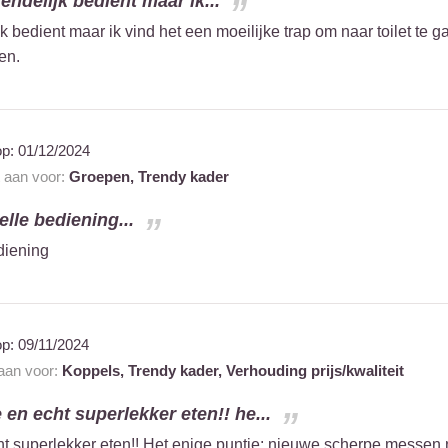
endelijk bedient maar ik...
k bedient maar ik vind het een moeilijke trap om naar toilet te g
en.
op:
01/12/2024
t aan voor:
Groepen,
Trendy kader
elle bediening...
diening
op:
09/11/2024
 aan voor:
Koppels,
Trendy kader,
Verhouding prijs/kwaliteit
 en echt superlekker eten!! he...
t superlekker eten!! Het enige puntje: nieuwe scherpe messen 